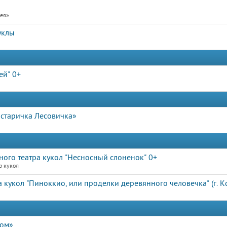
рея»
уклы
ей" 0+
у старичка Лесовичка»
ного театра кукол "Несносный слоненок" 0+
р кукол
 кукол "Пиноккио, или проделки деревянного человечка" (г. Кс
дом»