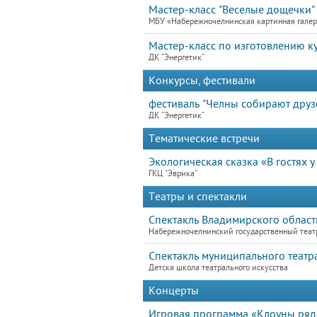
Мастер-класс "Веселые дощечки"
МБУ «Набережночелнинская картинная гале
Мастер-класс по изготовлению к
ДК "Энергетик"
Конкурсы, фестивали
фестиваль "Челны собирают друз
ДК "Энергетик"
Тематические встречи
Экологическая сказка «В гостях 
ГКЦ "Эврика"
Театры и спектакли
Спектакль Владимирского област
Набережночелнинский государственный теат
Спектакль муниципального театра
Детскя школа театрального искусства
Концерты
Игровая программа «Клоуны ря