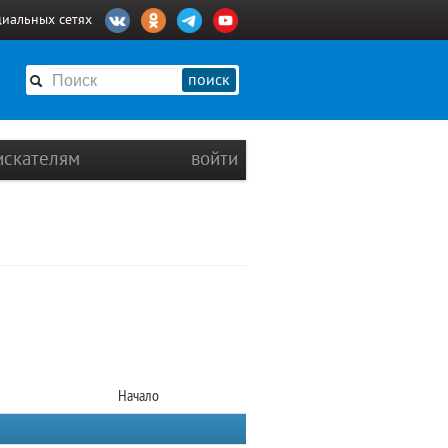
циальных сетях
поиск
искателям
войти
Начало