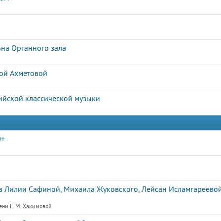
она Органного зала
рой Ахметовой
ийской классической музыки
0+
 Лилии Сафиной, Михаила Жуковского, Лейсан Исламгареевой
ени Г. М. Хакимовой