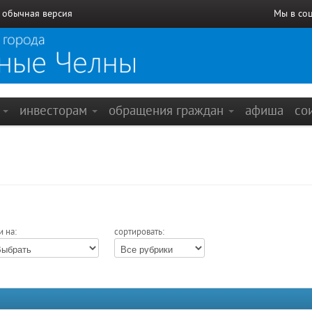
/
обычная версия
Мы в со
е
инвесторам
обращения граждан
афиша
со
и на:
сортировать: