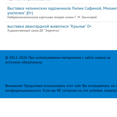
Выставка челнинских художников Лилии Сафиной, Михаила
учителем" (0+)
Набережночелнинская картинная галерея имени Г. М. Хакимовой
выставка авангардной живописи "Крылья" 0+
Художественный салон ДК "Энрегетик"
© 2012-2026 При использовании материалов с сайта ссылка на
источник обязательна.
Внимание! Продолжая использовать этот сайт Вы соглашаетесь на и
конфиденциальности
. Если вы НЕ согласны на эти условия, пожалу