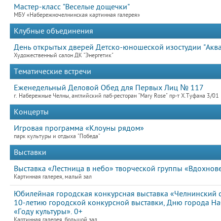
Мастер-класс "Веселые дощечки"
МБУ «Набережночелнинская картинная галерея»
Клубные объединения
День открытых дверей Детско-юношеской изостудии "Акв
Художественный салон ДК "Энергетик"
Тематические встречи
Еженедельный Деловой Обед для Первых Лиц № 117
г. Набережные Челны, английский паб-ресторан "Mary Rose" пр-т Х.Туфана 3/01
Концерты
Игровая программа «Клоуны рядом»
парк культуры и отдыха "Победа"
Выставки
Выставка «Лестница в небо» творческой группы «Вдохнове
Картинная галерея, малый зал
Юбилейная городская конкурсная выставка «Челнинский 
10-летию городской конкурсной выставки, Дню города Н
«Году культуры». 0+
Картинная галерея, большой зал