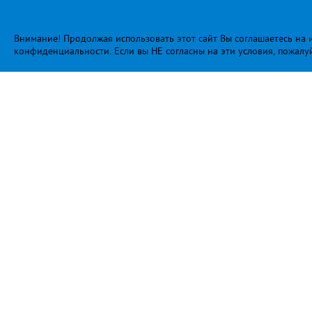
Внимание! Продолжая использовать этот сайт Вы соглашаетесь на и
конфиденциальности
. Если вы НЕ согласны на эти условия, пожалу