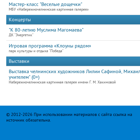
Мастер-класс "Веселые дощечки"
МБУ «Набережночелнинская картинная галерея»
Концерты
"К 80-летию Муслима Магомаева"
ДК "Энергетик"
Игровая программа «Клоуны рядом»
парк культуры и отдыха "Победа"
Выставки
Выставка челнинских художников Лилии Сафиной, Михаила
учителем" (0+)
Набережночелнинская картинная галерея имени Г. М. Хакимовой
© 2012-2026 При использовании материалов с сайта ссылка на
источник обязательна.