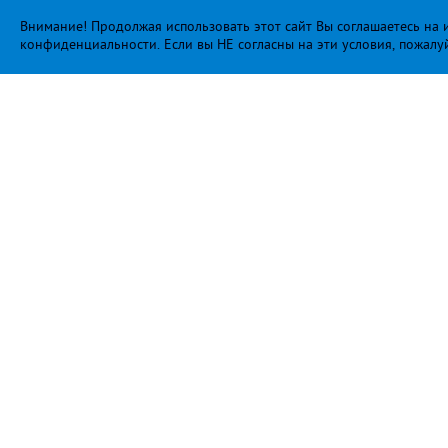
Внимание! Продолжая использовать этот сайт Вы соглашаетесь на и
конфиденциальности
. Если вы НЕ согласны на эти условия, пожалу