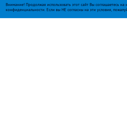
Внимание! Продолжая использовать этот сайт Вы соглашаетесь на и
конфиденциальности
. Если вы НЕ согласны на эти условия, пожалу