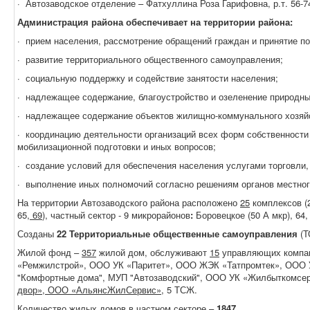
·
Автозаводское отделение – Фатхуллина Роза Гарифовна, р.т. 56-7
Администрация района обеспечивает на территории района:
·
прием населения, рассмотрение обращений граждан и принятие п
·
развитие территориального общественного самоуправления;
·
социальную поддержку и содействие занятости населения;
·
надлежащее содержание, благоустройство и озеленение природны
·
надлежащее содержание объектов жилищно-коммунального хозяй
·
координацию деятельности организаций всех форм собственности
мобилизационной подготовки и иных вопросов;
·
создание условий для обеспечения населения услугами торговли,
·
выполнение иных полномочий согласно решениям органов местног
На территории Автозаводского района расположено
25
комплексов (20,
65
, 69
), частный сектор - 9 микрорайонов
:
Боровецкое (50 А мкр), 64, 
Созданы
22 Территориальные общественные самоуправления
(
Жилой фонд –
357
жилой дом, обслуживают
15
управляющих компа
«Ремжилстрой», ООО УК «Паритет», ООО ЖЭК «Татпромтек», ООО 
"Комфортные дома", МУП "Автозаводский", ООО УК «Жилбыткомсе
двор», ООО «АльянсЖилСервис»,
5 ТСЖ.
Количество жилых домов в частном секторе –
1847
.