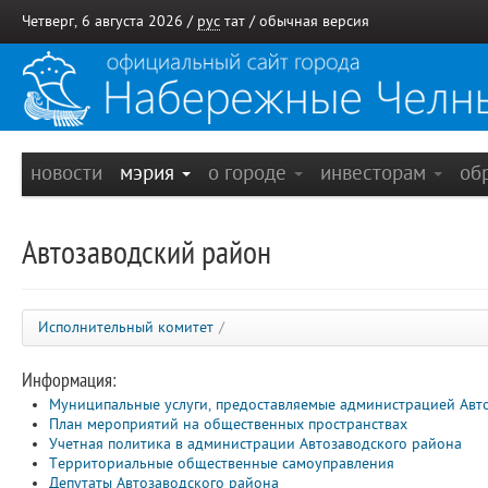
Четверг, 6 августа 2026 /
рус
тат
/
обычная версия
новости
мэрия
о городе
инвесторам
об
Автозаводский район
Исполнительный комитет
/
Информация:
Муниципальные услуги, предоставляемые администрацией Авт
План мероприятий на общественных пространствах
Учетная политика в администрации Автозаводского района
Территориальные общественные самоуправления
Депутаты Автозаводского района