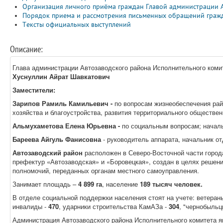
Организация личного приёма граждан Главой администрации 
Порядок приема и рассмотрения письменных обращений граж
Тексты официальных выступлений
Описание:
Глава администрации Автозаводского района Исполнительного коми
Хуснуллин Айрат Шавкатович
Заместители:
Зарипов Рамиль Камильевич -
по вопросам жизнеобеспечения рай
хозяйства и благоустройства, развития территориального обществе
Альмухаметова Елена Юрьевна -
по социальным вопросам; начал
Бареева Айгуль Фанисовна
- руководитель аппарата, начальник от
Автозаводский район
расположен в Северо-Восточной части город
префектур «Автозаводская» и «Боровецкая», создан в целях решен
полномочий, переданных органам местного самоуправления.
Занимает площадь –
4 899 га
, население
189 тысяч
человек.
В отделе социальной поддержки населения стоят на учете: ветера
инвалиды -
470
, ударники строительства КамАЗа -
304
, "чернобыльц
Администрация Автозаводского района Исполнительного комитета 