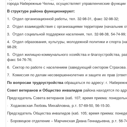
города Набережные Челны, осуществляет управленческие функции 
В структуре района функционируют:
1.
Отдел организационной работы, тел. 32-98-31, факс 32-98-32;
2.
Отдел взаимодействия с организациями территории (начальник отд
3.
Отдел социальной поддержки населения, тел. 32-98-38, 54-74-99;
4.
Отдел образования, культуры, молодежной политики и спорта (на
98-29;
5.
Отдел жилищно-коммунального хозяйства и благоустройства, раз
факс 54-76-76;
6.
Сектор по работе с населением (заведующий сектором Страхова Ан
7.
Комиссия по делам несовершеннолетних и защите их прав (ответс
По вопросам трудоустройства
обращаться по адресу: г. Набережны
Совет ветеранов и Общество инвалидов
района находятся по адр
Председатель Совета ветеранов (каб. 107; время приема: понедельник
·
Ходаковская Любовь Михайловна, р.т. 57-69-50, 56-15-30.
Председатель Общества инвалидов (каб. 105; время приема: понедельн
·
Боровецкое отделение – Марчинская Диана Геннадьевна, р.т. 56-7