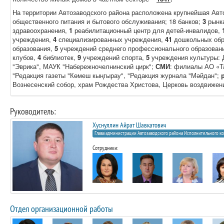
На территории Автозаводского района расположена крупнейшая Ав
общественного питания и бытового обслуживания; 18 банков;
3
рынк
здравоохранения,
1
реабилитационный центр для детей-инвалидов,
учреждения,
4
специализированных учреждения,
41
дошкольных обр
образования,
5
учреждений среднего профессионального образован
клубов,
4
библиотек,
9
учреждений спорта,
5
учреждения культуры: 
"Эврика", МАУК "Набережночелнинский цирк";
СМИ
: филиалы АО «Т
"Редакция газеты "Көмеш кыңгырау", "Редакция журнала "Мәйдан";
Вознесенский собор, храм Рождества Христова, Церковь воздвижени
Руководитель:
Хуснуллин Айрат Шавкатович
Глава администрации Автозаводского района Исполнительного 
Сотрудники:
Отдел организационной работы