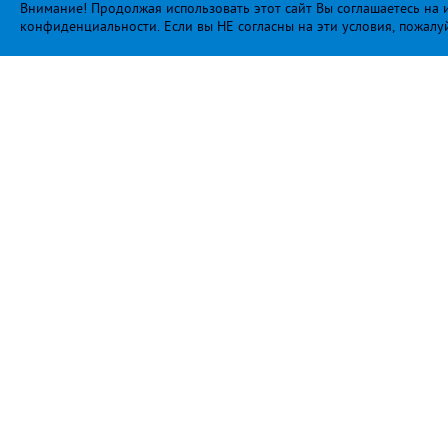
Внимание! Продолжая использовать этот сайт Вы соглашаетесь на и
конфиденциальности
. Если вы НЕ согласны на эти условия, пожалу