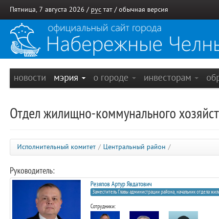
Пятница, 7 августа 2026 /
рус
тат
/
обычная версия
новости
мэрия
о городе
инвесторам
об
Отдел жилищно-коммунального хозяйств
Исполнительный комитет
/
Центральный район
/
Руководитель:
Резяпов Артур Явдатович
Заместитель Главы администрации района, начальник отдела жил
Сотрудники: