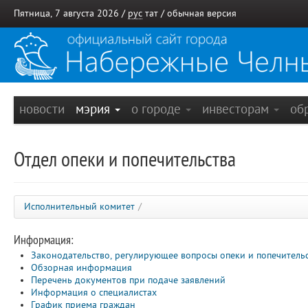
Пятница, 7 августа 2026 /
рус
тат
/
обычная версия
новости
мэрия
о городе
инвесторам
об
Отдел опеки и попечительства
Исполнительный комитет
/
Информация:
Законодательство, регулирующее вопросы опеки и попечитель
Обзорная информация
Перечень документов при подаче заявлений
Информация о специалистах
График приема граждан