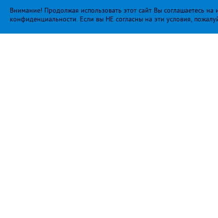
Внимание! Продолжая использовать этот сайт Вы соглашаетесь на и
конфиденциальности
. Если вы НЕ согласны на эти условия, пожалу