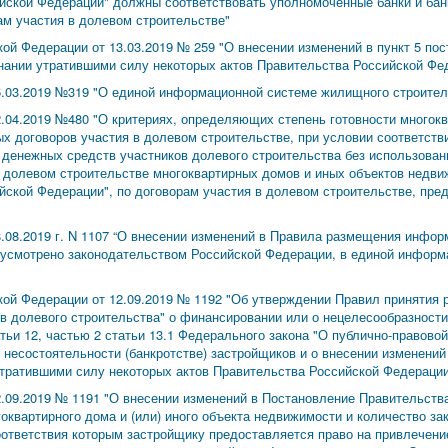
йской Федерации" должны соответствовать уполномоченные банки и банк
рам участия в долевом строительстве"
ой Федерации от 13.03.2019 № 259 "О внесении изменений в пункт 5 по
знании утратившими силу некоторых актов Правительства Российской Фе
6.03.2019 №319 "О единой информационной системе жилищного строител
04.2019 №480 "О критериях, определяющих степень готовности многоква
х договоров участия в долевом строительстве, при условии соответств
 денежных средств участников долевого строительства без использован
в долевом строительстве многоквартирных домов и иных объектов недви
йской Федерации", по договорам участия в долевом строительстве, пр
.08.2019 г. N 1107 “О внесении изменений в Правила размещения инфо
дусмотрено законодательством Российской Федерации, в единой инфор
ой Федерации от 12.09.2019 № 1192 "Об утверждении Правил принятия 
ов долевого строительства" о финансировании или о нецелесообразност
тьи 12, частью 2 статьи 13.1 Федерального закона "О публично-правовой
 несостоятельности (банкротстве) застройщиков и о внесении изменени
утратившими силу некоторых актов Правительства Российской Федераци
.09.2019 № 1191 "О внесении изменений в Постановление Правительства
оквартирного дома и (или) иного объекта недвижимости и количество за
оответствия которым застройщику предоставляется право на привлечени