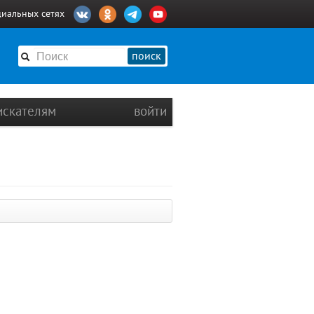
циальных сетях
поиск
искателям
войти