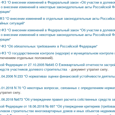
1-ФЗ “О внесении изменений в Федеральный закон «Об участии в долево
 о внесении изменений в некоторые законодательные акты Российской 
рации”
-ФЗ "О внесении изменений в отдельные законодательные акты Российс
айных ситуаций"
2-ФЗ "О внесении изменений в Федеральный закон "Об участии в долево
 о внесении изменений в некоторые законодательные акты Российской Ф
ерации"
7-ФЗ "Об обязательных требованиях в Российской Федерации"
8-ФЗ "О государственном контроле (надзоре) и муниципальном контроле
сключением отдельных положений).
ой Федерации от 27.10.2005 №645 О Ежеквартальной отчетности застро
едств участников долевого строительства
- документ утратил силу.
.04.2006 N 233 "О нормативах оценки финансовой устойчивости деятель
.01.2018 N 70 "О некоторых вопросах, связанных с определением норма
утратил силу.
.06.2018 №673 "Об утверждении правил расчета собственных средств з
й Федерации от 18.06.2018 № 697 "Об утверждении критериев (требован
левом строительстве многоквартирных домов и иных объектов недвижим