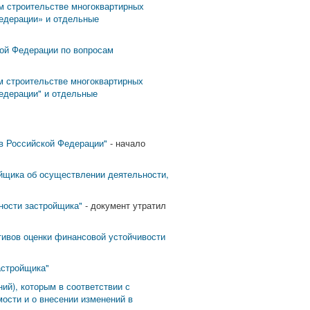
м строительстве многоквартирных
Федерации» и отдельные
кой Федерации по вопросам
м строительстве многоквартирных
едерации" и отдельные
 в Российской Федерации"
- начало
йщика об осуществлении деятельности,
ности застройщика"
- документ утратил
тивов оценки финансовой устойчивости
астройщика"
ий), которым в соответствии с
ости и о внесении изменений в