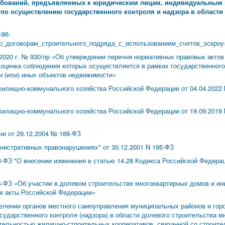
ебований, предъявляемых к юридическим лицам, индивидуальным
о осуществлению государственного контроля и надзора в области 
86-
_договорам_строительного_подряда_с_использованием_счетов_эскроу
2020 г. № 930/пр «Об утверждении перечня нормативных правовых актов
оценка соблюдения которых осуществляется в рамках государственного 
и (или) иных объектов недвижимости»
жилищно-коммунального хозяйства Российской Федерации от 04.04.2022
жилищно-коммунального хозяйства Российской Федерации от 19.09.2019 
и от 29.12.2004 № 188-ФЗ
нистративных правонарушениях" от 30.12.2001 N 195-ФЗ
3-ФЗ "О внесении изменения в статью 14.28 Кодекса Российской Федера
4-ФЗ «Об участии в долевом строительстве многоквартирных домов и ин
е акты Российской Федерации»
аделении органов местного самоуправления муниципальных районов и гор
ударственного контроля (надзора) в области долевого строительства мн
ятельностью жилищно-строительных кооперативов, связанной со строит