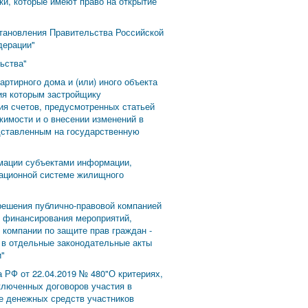
и, которые имеют право на открытие
становления Правительства Российской
дерации"
ьства"
ртирного дома и (или) иного объекта
ия которым застройщику
ия счетов, предусмотренных статьей
жимости и о внесении изменений в
едставленным на государственную
рмации субъектами информации,
мационной системе жилищного
решения публично-правовой компанией
и финансирования мероприятий,
 компании по защите прав граждан -
й в отдельные законодательные акты
и"
 РФ от 22.04.2019 № 480"О критериях,
ключенных договоров участия в
е денежных средств участников