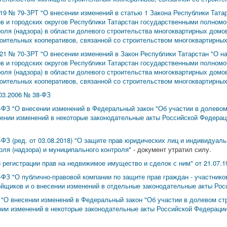
019 № 79-ЗРТ "О внесении изменений в статью 1 Закона Республики Тата
 и городских округов Республики Татарстан государственными полномо
оля (надзора) в области долевого строительства многоквартирных домов
оительных кооперативов, связанной со строительством многоквартирны
021 № 70-ЗРТ "О внесении изменений в Закон Республики Татарстан "О н
 и городских округов Республики Татарстан государственными полномо
оля (надзора) в области долевого строительства многоквартирных домов
оительных кооперативов, связанной со строительством многоквартирны
03.2006 № 38-ФЗ
5-ФЗ "О внесении изменений в Федеральный закон "Об участии в долево
сении изменений в некоторые законодательные акты Российской Федерац
-ФЗ (ред. от 03.08.2018) "О защите прав юридических лиц и индивидуа
ля (надзора) и муниципального контроля"
- документ утратил силу.
 регистрации прав на недвижимое имущество и сделок с ним" от 21.07.1
-ФЗ "О публично-правовой компании по защите прав граждан - участнико
ройщиков и о внесении изменений в отдельные законодательные акты Ро
 "О внесении изменений в Федеральный закон "Об участии в долевом ст
нии изменений в некоторые законодательные акты Российской Федераци