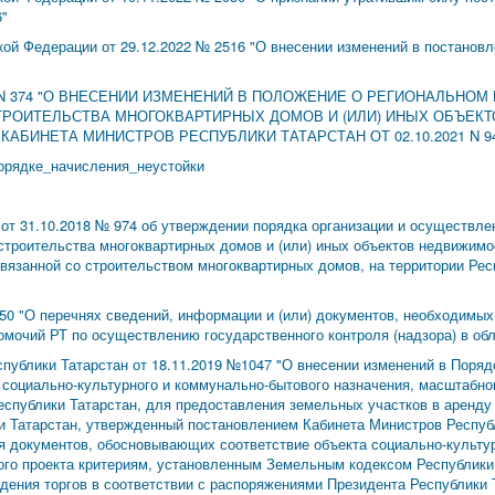
6"
ой Федерации от 29.12.2022 № 2516 "О внесении изменений в постанов
 г. N 374 "О ВНЕСЕНИИ ИЗМЕНЕНИЙ В ПОЛОЖЕНИЕ О РЕГИОНАЛЬНО
СТРОИТЕЛЬСТВА МНОГОКВАРТИРНЫХ ДОМОВ И (ИЛИ) ИНЫХ ОБЪЕК
БИНЕТА МИНИСТРОВ РЕСПУБЛИКИ ТАТАРСТАН ОТ 02.10.2021 N 94
орядке_начисления_неустойки
от 31.10.2018 № 974 об утверждении порядка организации и осуществле
 строительства многоквартирных домов и (или) иных объектов недвижимо
вязанной со строительством многоквартирных домов, на территории Ре
750 "О перечнях сведений, информации и (или) документов, необходимы
мочий РТ по осуществлению государственного контроля (надзора) в обл
публики Татарстан от 18.11.2019 №1047 "О внесении изменений в Поряд
социально-культурного и коммунально-бытового назначения, масштабног
публики Татарстан, для предоставления земельных участков в аренду б
 Татарстан, утвержденный постановлением Кабинета Министров Республ
 документов, обосновывающих соответствие объекта социально-культу
ого проекта критериям, установленным Земельным кодексом Республики
дения торгов в соответствии с распоряжениями Президента Республики 