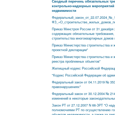
Сводный перечень обязательных тр
контрольно-надзорных мероприятий п
недвижимости
Федеральный_закон_от_22.07.2024_№_1
ФЗ_«О_строительстве_жилых_домов_по
Приказ Минстроя России от 31 декабря 
содержащих обязательные требования, 
строительства многоквартирных домов 
Приказ Министерства строительства и 
проектной декларации"
Приказ Министерства строительства и 
реестра проблемных объектов"
Жилищный кодекс Российской Федераци
"Кодекс Российской Федерации об адми
Федеральный закон от 04.11.2019 № 35
правонарушениях"
Федеральный закон от 30.12.2004 № 21
изменений в некоторые законодательны
Закон РТ от 27.12.2007 N 66-ЗРТ "О н
полномочиями РТ по осуществлению гос
объектов недвижимости, а также за де