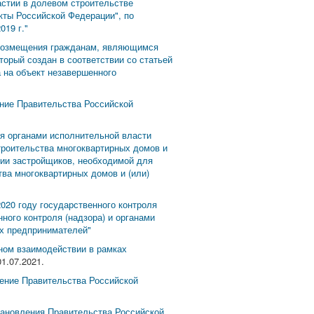
астии в долевом строительстве
кты Российской Федерации", по
019 г."
 возмещения гражданам, являющимся
торый создан в соответствии со статьей
а на объект незавершенного
ение Правительства Российской
я органами исполнительной власти
троительства многоквартирных домов и
нии застройщиков, необходимой для
ва многоквартирных домов и (или)
020 году государственного контроля
нного контроля (надзора) и органами
х предпринимателей"
ном взаимодействии в рамках
1.07.2021.
ление Правительства Российской
тановления Правительства Российской