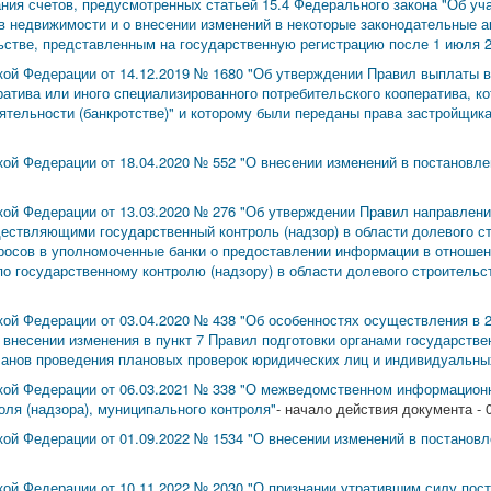
ния счетов, предусмотренных статьей 15.4 Федерального закона "Об уч
в недвижимости и о внесении изменений в некоторые законодательные а
ьстве, представленным на государственную регистрацию после 1 июля 2
кой Федерации от 14.12.2019 № 1680 "Об утверждении Правил выплаты
тива или иного специализированного потребительского кооператива, ко
ятельности (банкротстве)" и которому были переданы права застройщик
ой Федерации от 18.04.2020 № 552 "О внесении изменений в постановл
ой Федерации от 13.03.2020 № 276 "Об утверждении Правил направлени
ествляющими государственный контроль (надзор) в области долевого с
просов в уполномоченные банки о предоставлении информации в отноше
о государственному контролю (надзору) в области долевого строительст
ой Федерации от 03.04.2020 № 438 "Об особенностях осуществления в 2
о внесении изменения в пункт 7 Правил подготовки органами государстве
ланов проведения плановых проверок юридических лиц и индивидуальны
кой Федерации от 06.03.2021 № 338 "О межведомственном информацион
ля (надзора), муниципального контроля"
- начало действия документа - 0
ой Федерации от 01.09.2022 № 1534 "О внесении изменений в постанов
ой Федерации от 10.11.2022 № 2030 "О признании утратившим силу пос