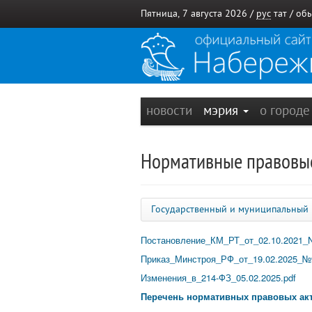
Пятница, 7 августа 2026 /
рус
тат
/
обы
новости
мэрия
о город
Нормативные правовы
Государственный и муниципальный
Постановление_КМ_РТ_от_02.10.2021_N_
Приказ_Минстроя_РФ_от_19.02.2025_№
Изменения_в_214-ФЗ_05.02.2025.pdf
Перечень нормативных правовых ак