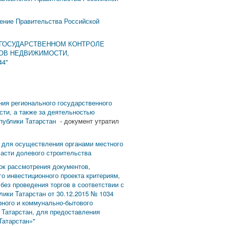
ление Правительства Российской
М ГОСУДАРСТВЕННОМ КОНТРОЛЕ
ТОВ НЕДВИЖИМОСТИ,
4"
ния регионального государственного
сти, а также за деятельностью
спублики Татарстан
- документ утратил
х для осуществления органами местного
асти долевого строительства
ок рассмотрения документов,
о инвестиционного проекта критериям,
ез проведения торгов в соответствии с
ики Татарстан от 30.12.2015 № 1034
рного и коммунально-бытового
 Татарстан, для предоставления
Татарстан»"