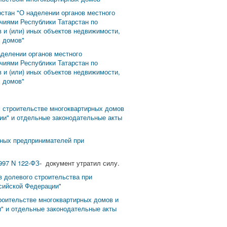
рстан "О наделении органов местного
чиями Республики Татарстан по
 и (или) иных объектов недвижимости,
х домов"
аделении органов местного
чиями Республики Татарстан по
 и (или) иных объектов недвижимости,
х домов"
м строительстве многоквартирных домов
ии" и отдельные законодательные акты
льных предпринимателей при
997 N 122-ФЗ
- документ утратил силу.
в долевого строительства при
ссийской Федерации"
роительстве многоквартирных домов и
и" и отдельные законодательные акты