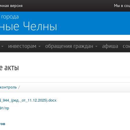
чная версия
Мы в со
е
инвесторам
обращения граждан
афиша
со
е акты
 контроль
/
944_(ред._от_11.12.2025).docx
91/пр
тов