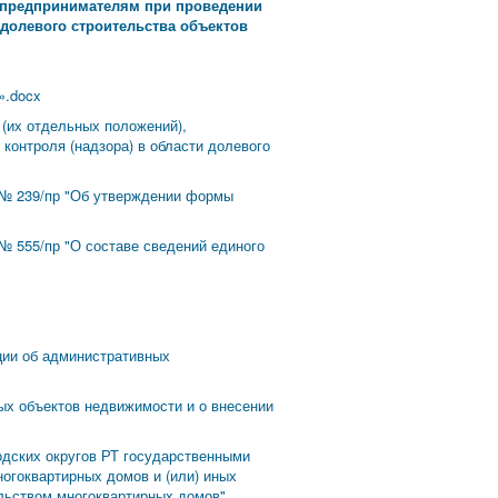
 предпринимателям при проведении
долевого строительства объектов
».docx
 (их отдельных положений),
контроля (надзора) в области долевого
 № 239/пр "Об утверждении формы
№ 555/пр "О составе сведений единого
ции об административных
ых объектов недвижимости и о внесении
одских округов РТ государственными
огоквартирных домов и (или) иных
ельством многоквартирных домов"