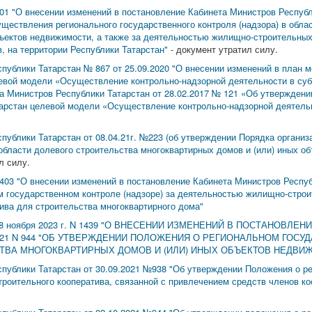
01 "О внесении изменений в постановление Кабинета Министров Республи
ществления регионального государственного контроля (надзора) в обла
бъектов недвижимости, а также за деятельностью жилищно-строительных
, на территории Республики Татарстан"
- документ утратил силу.
публики Татарстан № 867 от 25.09.2020 "О внесении изменений в план м
евой модели «Осуществление контрольно-надзорной деятельности в суб
 Министров Республики Татарстан от 28.02.2017 № 121 «Об утверждени
тарстан целевой модели «Осуществление контрольно-надзорной деятель
публики Татарстан от 08.04.21г. №223 (об утверждении Порядка организ
 области долевого строительства многоквартирных домов и (или) иных о
л силу.
403 "О внесении изменений в постановление Кабинета Министров Республ
 государственном контроле (надзоре) за деятельностью жилищно-строит
ива для строительства многоквартирного дома"
от 8 ноября 2023 г. N 1439 "О ВНЕСЕНИИ ИЗМЕНЕНИЙ В ПОСТАНОВЛ
2021 N 944 "ОБ УТВЕРЖДЕНИИ ПОЛОЖЕНИЯ О РЕГИОНАЛЬНОМ ГОСУ
ТВА МНОГОКВАРТИРНЫХ ДОМОВ И (ИЛИ) ИНЫХ ОБЪЕКТОВ НЕДВИ
публики Татарстан от 30.09.2021 №938 "Об утверждении Положения о р
троительного кооператива, связанной с привлечением средств членов ко