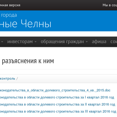
чная версия
Мы в со
е
инвесторам
обращения граждан
афиша
со
 разъяснения к ним
 контроль
/
онодательства_в_области_долевого_строительства_4_кв._2015.doc
одательства в области долевого строительства за I квартал 2016 год
одательства в области долевого строительства за II квартал 2016 год
одательства в области долевого строительства за III квартал 2016 год