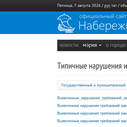
Пятница, 7 августа 2026 /
рус
тат
/
обы
новости
мэрия
о город
Типичные нарушения и
Государственный и муниципальный
Выявленные_нарушения_требований_зак
Выявленные нарушения требований закон
Выявленные нарушения требований закон
Выявленные нарушения требований закон