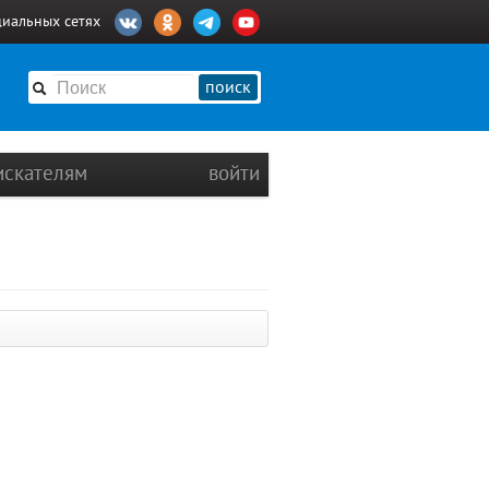
циальных сетях
поиск
искателям
войти