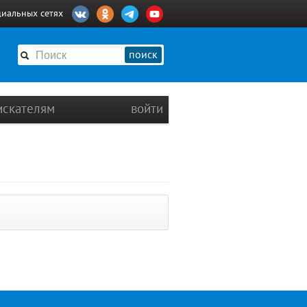
циальных сетях
поиск
искателям
войти