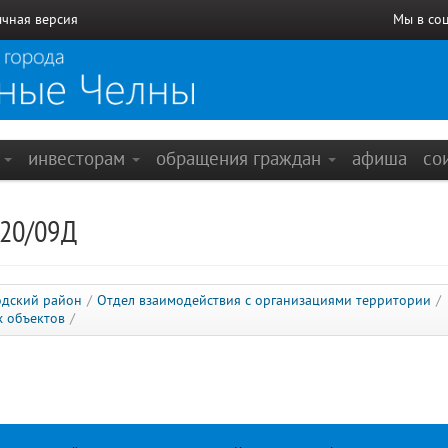
чная версия
Мы в со
е
инвесторам
обращения граждан
афиша
со
 20/09Д
одский район
/
Отдел взаимодействия с организациями территории
/
х объектов
/