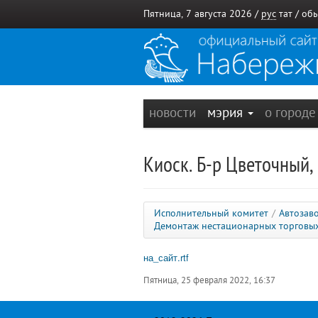
Пятница, 7 августа 2026 /
рус
тат
/
обы
новости
мэрия
о город
Киоск. Б-р Цветочный,
Исполнительный комитет
/
Автозав
Демонтаж нестационарных торговы
на_сайт.rtf
Пятница, 25 февраля 2022, 16:37