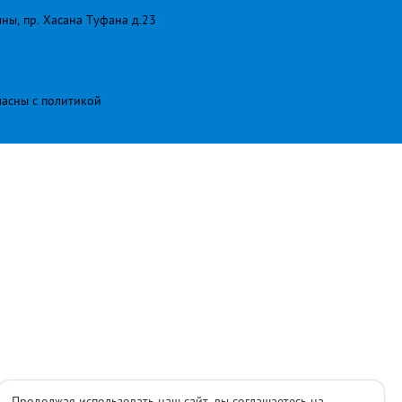
лны, пр. Хасана Туфана д.23
ласны с
политикой
Продолжая использовать наш сайт, вы соглашаетесь на