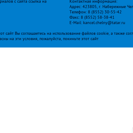
иалов с сайта ссылка на
Контактная информация:
Адрес: 423805, г. Набережные Че
Телефон: 8 (8552) 30-55-42
Факс: 8 (8552) 58-38-41
E-Mail: kancel.chelny@tatar.ru
т сайт Вы соглашаетесь на использование файлов cookie, а также сог
ласны на эти условия, пожалуйста, покиньте этот сайт