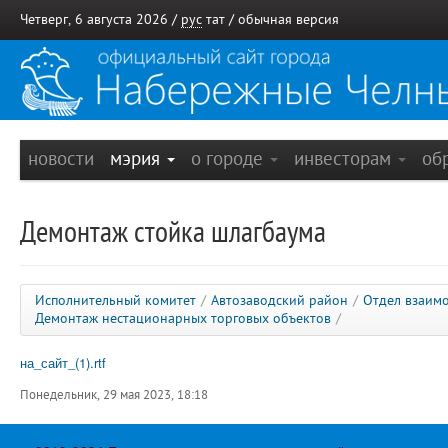
Четверг, 6 августа 2026 /
рус
тат
/
обычная версия
новости
мэрия
о городе
инвесторам
об
Демонтаж стойка шлагбаума
Исполнительный комитет
/
Автозаводский район
/
Отдел взаим
Демонтаж нестационарных торговых объектов
/
на_сайт_(1).rtf
Понедельник, 29 мая 2023, 18:18