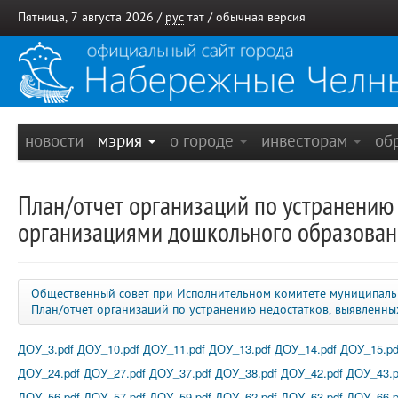
Пятница, 7 августа 2026 /
рус
тат
/
обычная версия
новости
мэрия
о городе
инвесторам
об
План/отчет организаций по устранению
организациями дошкольного образовани
Общественный совет при Исполнительном комитете муниципаль
План/отчет организаций по устранению недостатков, выявленн
ДОУ_3.pdf
ДОУ_10.pdf
ДОУ_11.pdf
ДОУ_13.pdf
ДОУ_14.pdf
ДОУ_15.pd
ДОУ_24.pdf
ДОУ_27.pdf
ДОУ_37.pdf
ДОУ_38.pdf
ДОУ_42.pdf
ДОУ_43.p
ДОУ_56.pdf
ДОУ_57.pdf
ДОУ_59.pdf
ДОУ_62.pdf
ДОУ_63.pdf
ДОУ_66.p