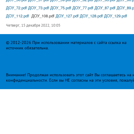
ДОУ_72.pdf
ДОУ_73.pdf
ДОУ_75.pdf
ДОУ_77.pdf
ДОУ_87.pdf
ДОУ_89.p
ДОУ_112.pdf
ДОУ_108.pdf
ДОУ_127.pdf
ДОУ_128.pdf
ДОУ_129.pdf
Четверг, 15 декабря 2022, 10:05
© 2012-2026 При использовании материалов с сайта ссылка на
источник обязательна.
Внимание! Продолжая использовать этот сайт Вы соглашаетесь на и
конфиденциальности
. Если вы НЕ согласны на эти условия, пожалу