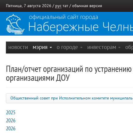
Пятница, 7 августа 2026 /
рус
тат
/
обычная версия
новости
мэрия
о городе
инвесторам
об
План/отчет организаций по устранению
организациями ДОУ
Общественный совет при Исполнительном комитете муниципаль
2025
2026
2026