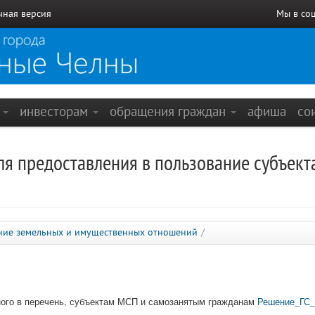
чная версия
Мы в со
е
инвесторам
обращения граждан
афиша
со
я предоставления в пользование субъекта
ние земельных и имущественных отношений
/
ного в перечень, субъектам МСП и самозанятым гражданам
Решение_ГС_