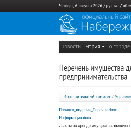
Четверг, 6 августа 2026 /
рус
тат
/
обы
новости
мэрия
о город
Перечень имущества дл
предпринимательства
Исполнительный комитет
/
Управле
Порядок_ведения_Перечня.docx
Информация.docx
Льготы по аренде имущества, включен