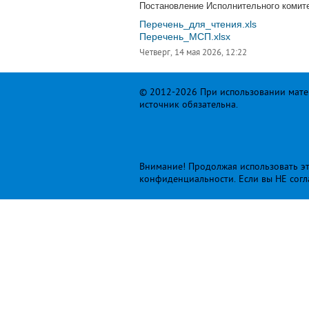
Постановление Исполнительного комит
Перечень_для_чтения.xls
Перечень_МСП.xlsx
Четверг, 14 мая 2026, 12:22
© 2012-2026 При использовании матер
источник обязательна.
Внимание! Продолжая использовать это
конфиденциальности
. Если вы НЕ сог