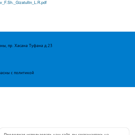
_F.Sh._Gizatullin_L.R.pdf
лны, пр. Хасана Туфана д.23
ласны с
политикой
Продолжая использовать наш сайт, вы соглашаетесь на