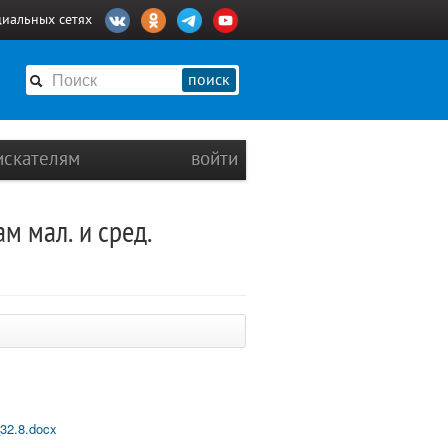
циальных сетях
поиск
искателям
войти
м мал. и сред.
32.8.docx