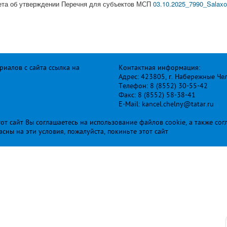
ета об утверждении Перечня для субъектов МСП
03.10.2025_7990_Salaxov
иалов с сайта ссылка на
Контактная информация:
Адрес: 423805, г. Набережные Че
Телефон: 8 (8552) 30-55-42
Факс: 8 (8552) 58-38-41
E-Mail: kancel.chelny@tatar.ru
т сайт Вы соглашаетесь на использование файлов cookie, а также сог
ласны на эти условия, пожалуйста, покиньте этот сайт