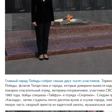
Главный парад Победы собрал свыше двух тысяч участников.
Торжес
Победы, флагов Татарстана и города, которые доверили вынести ка
пожарно-спасательный отряд, ветераны-пограничники, участники СВ
1983 года, бойцы спецназа «Тайфун» и отряда «Скорпион». Следом 
«Каскада», затем студенты почти десятка вузов и ссузов города, п
пешую часть сводный оркестр из кадетской школы, музыкальных шко