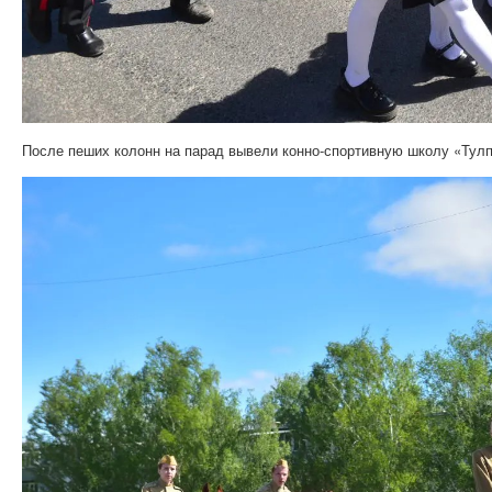
После пеших колонн на парад вывели конно-спортивную школу «Тулп