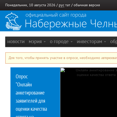
Понедельник, 10 августа 2026 /
рус
тат
/
обычная версия
новости
мэрия
о городе
инвесторам
об
Для того, чтобы принять участие в опросе, необходимо
авторизоват
Опрос
“Онлайн
анкетирование
заявителей для
оценки качества