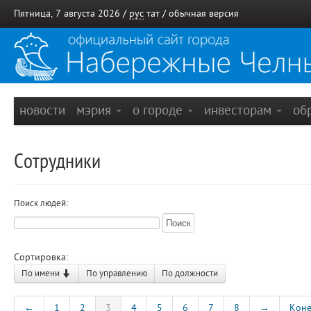
Пятница, 7 августа 2026 /
рус
тат
/
обычная версия
новости
мэрия
о городе
инвесторам
об
Сотрудники
Поиск людей:
Сортировка:
По имени
По управлению
По должности
←
1
2
3
4
5
6
7
8
→
Кон