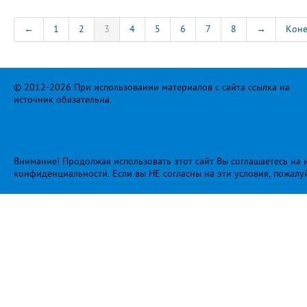
←
1
2
3
4
5
6
7
8
→
Кон
© 2012-2026 При использовании материалов с сайта ссылка на
источник обязательна.
Внимание! Продолжая использовать этот сайт Вы соглашаетесь на и
конфиденциальности
. Если вы НЕ согласны на эти условия, пожалу