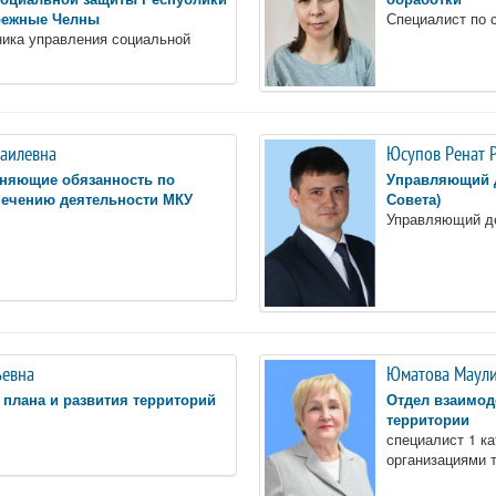
ережные Челны
Специалист по 
ика управления социальной
даилевна
Юсупов Ренат 
няющие обязанность по
Управляющий д
печению деятельности МКУ
Совета)
Управляющий д
ьевна
Юматова Маули
 плана и развития территорий
Отдел взаимод
территории
специалист 1 к
организациями 