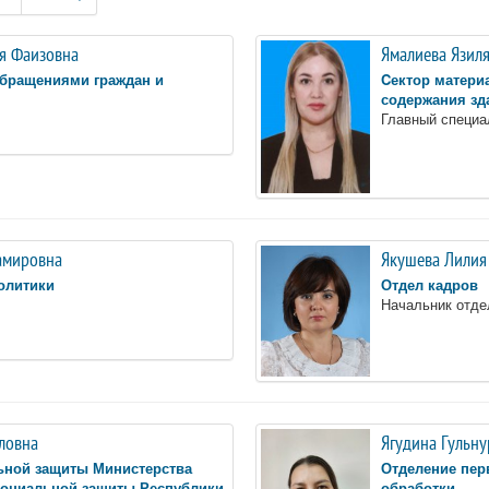
я Фаизовна
Ямалиева Язил
обращениями граждан и
Cектор матери
содержания зд
Главный специа
амировна
Якушева Лилия
олитики
Отдел кадров
Начальник отде
ловна
Ягудина Гульну
ьной защиты Министерства
Отделение пер
 социальной защиты Республики
обработки