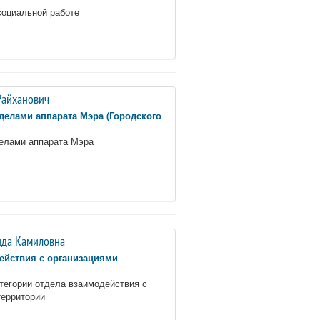
социальной работе
Райханович
елами аппарата Мэра (Городского
елами аппарата Мэра
да Камиловна
ействия с организациями
атегории отдела взаимодействия с
территории