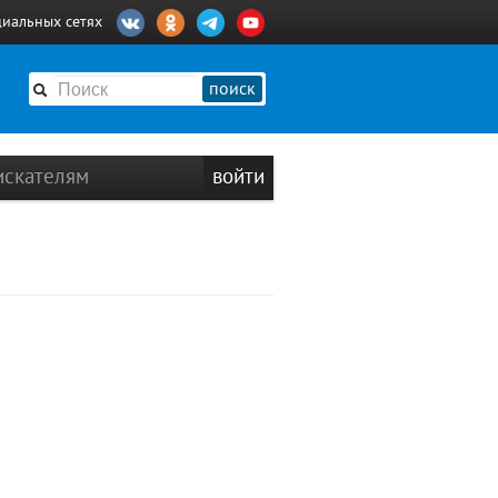
циальных сетях
поиск
искателям
войти