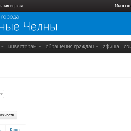
чная версия
Мы в со
е
инвесторам
обращения граждан
афиша
со
олжности
→
Конец