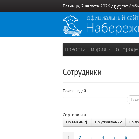
Пятница, 7 августа 2026 /
рус
тат
/
обы
новости
мэрия
о город
Сотрудники
Поиск людей:
Сортировка:
По имени
По управлению
По д
1
2
3
4
5
6