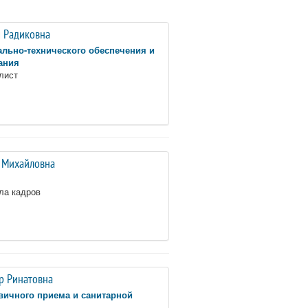
я Радиковна
ально-технического обеспечения и
ания
лист
 Михайловна
ла кадров
р Ринатовна
вичного приема и санитарной