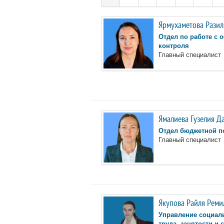
Ярмухаметова Разил
Отдел по работе с 
контроля
Главный специалист
Ямалиева Гузелия Д
Отдел бюджетной п
Главный специалист
Якупова Райля Реми
Управление социал
труда, занятости и