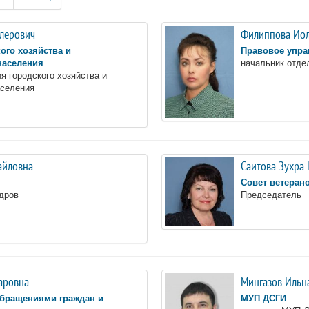
Флерович
Филиппова Иол
ого хозяйства и
Правовое упра
населения
начальник отде
я городского хозяйства и
аселения
айловна
Саитова Зухра
Совет ветеран
дров
Председатель
гаровна
Мингазов Ильн
обращениями граждан и
МУП ДСГИ