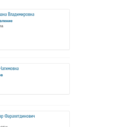
ана Владимировна
вление
ла
 Нагимовна
ов
ар Фарахетдинович