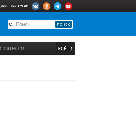
циальных сетях
поиск
искателям
войти