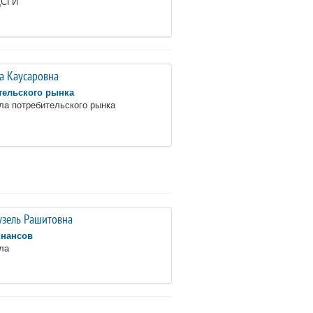
ДСГИ
а Каусаровна
тельского рынка
ла потребительского рынка
узель Рашитовна
инансов
ла