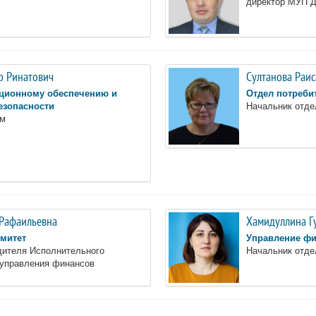
директор МУП 
р Ринатович
Султанова Раис
ционному обеспечению и
Отдел потреби
зопасности
Начальник отде
ом
 Рафаильевна
Хамидуллина Г
митет
Управление ф
дителя Исполнительного
Начальник отде
 управления финансов