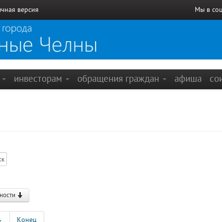
чная версия
Мы в со
е
инвесторам
обращения граждан
афиша
со
ности
→
Конец