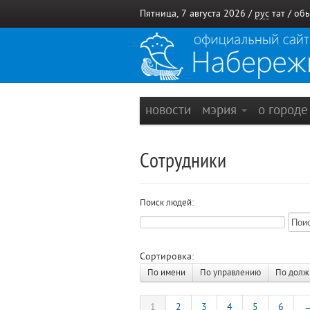
Пятница, 7 августа 2026 /
рус
тат
/
обы
новости
мэрия
о город
Сотрудники
Поиск людей:
Сортировка:
По имени
По управлению
По долж
1
2
3
4
5
6