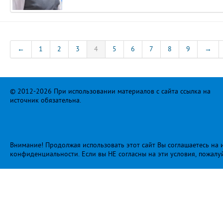
←
1
2
3
4
5
6
7
8
9
→
© 2012-2026 При использовании материалов с сайта ссылка на
источник обязательна.
Внимание! Продолжая использовать этот сайт Вы соглашаетесь на и
конфиденциальности
. Если вы НЕ согласны на эти условия, пожалу