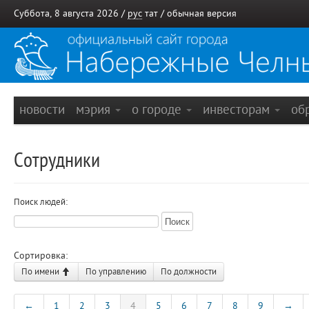
Суббота, 8 августа 2026 /
рус
тат
/
обычная версия
новости
мэрия
о городе
инвесторам
об
Сотрудники
Поиск людей:
Сортировка:
По имени
По управлению
По должности
←
1
2
3
4
5
6
7
8
9
→