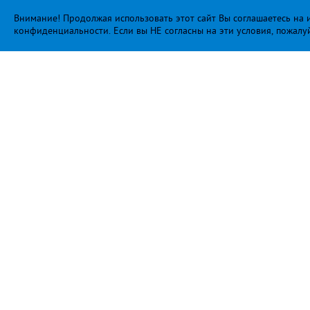
Внимание! Продолжая использовать этот сайт Вы соглашаетесь на и
конфиденциальности
. Если вы НЕ согласны на эти условия, пожалу