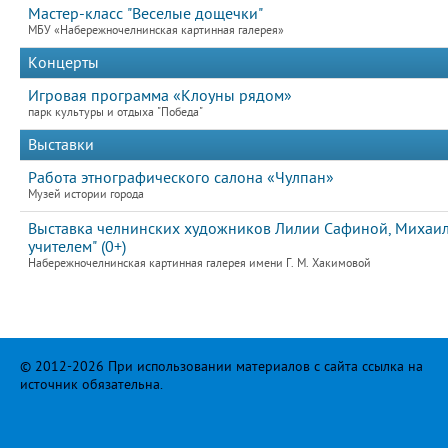
Мастер-класс "Веселые дощечки"
МБУ «Набережночелнинская картинная галерея»
Концерты
Игровая программа «Клоуны рядом»
парк культуры и отдыха "Победа"
Выставки
Работа этнографического салона «Чулпан»
Музей истории города
Выставка челнинских художников Лилии Сафиной, Михаила
учителем" (0+)
Набережночелнинская картинная галерея имени Г. М. Хакимовой
© 2012-2026 При использовании материалов с сайта ссылка на
источник обязательна.