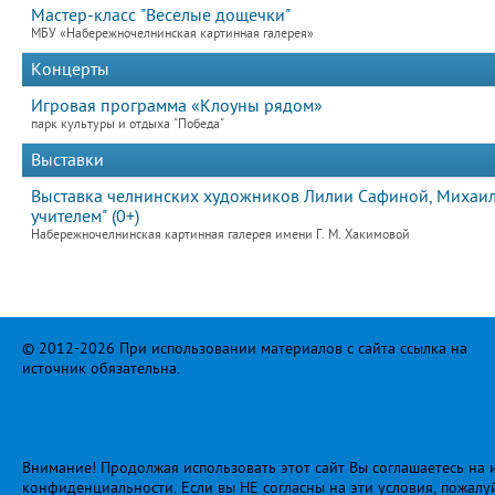
Мастер-класс "Веселые дощечки"
МБУ «Набережночелнинская картинная галерея»
Концерты
Игровая программа «Клоуны рядом»
парк культуры и отдыха "Победа"
Выставки
Выставка челнинских художников Лилии Сафиной, Михаила
учителем" (0+)
Набережночелнинская картинная галерея имени Г. М. Хакимовой
© 2012-2026 При использовании материалов с сайта ссылка на
источник обязательна.
Внимание! Продолжая использовать этот сайт Вы соглашаетесь на и
конфиденциальности
. Если вы НЕ согласны на эти условия, пожалу