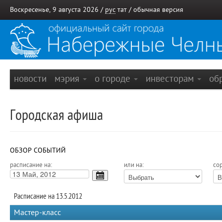
Воскресенье, 9 августа 2026 /
рус
тат
/
обычная версия
новости
мэрия
о городе
инвесторам
об
Городская афиша
ОБЗОР СОБЫТИЙ
расписание на:
или на:
сор
Расписание на 13.5.2012
Мастер-класс