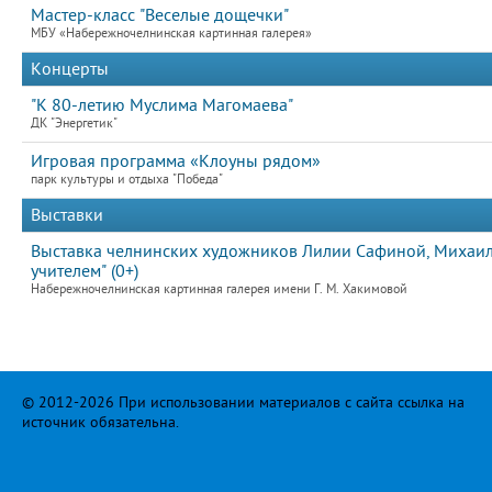
Мастер-класс "Веселые дощечки"
МБУ «Набережночелнинская картинная галерея»
Концерты
"К 80-летию Муслима Магомаева"
ДК "Энергетик"
Игровая программа «Клоуны рядом»
парк культуры и отдыха "Победа"
Выставки
Выставка челнинских художников Лилии Сафиной, Михаила
учителем" (0+)
Набережночелнинская картинная галерея имени Г. М. Хакимовой
© 2012-2026 При использовании материалов с сайта ссылка на
источник обязательна.