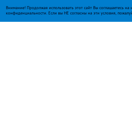
Внимание! Продолжая использовать этот сайт Вы соглашаетесь на и
конфиденциальности
. Если вы НЕ согласны на эти условия, пожалу