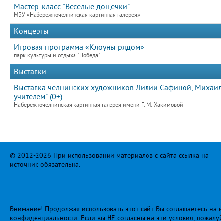
Мастер-класс "Веселые дощечки"
МБУ «Набережночелнинская картинная галерея»
Концерты
Игровая программа «Клоуны рядом»
парк культуры и отдыха "Победа"
Выставки
Выставка челнинских художников Лилии Сафиной, Михаила
учителем" (0+)
Набережночелнинская картинная галерея имени Г. М. Хакимовой
© 2012-2026 При использовании материалов с сайта ссылка на
источник обязательна.
Внимание! Продолжая использовать этот сайт Вы соглашаетесь на и
конфиденциальности
. Если вы НЕ согласны на эти условия, пожалу