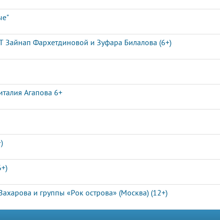
ые"
Т Зайнап Фархетдиновой и Зуфара Билалова (6+)
италия Агапова 6+
)
+)
харова и группы «Рок острова» (Москва) (12+)