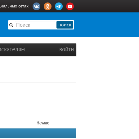
циальных сетях
поиск
искателям
войти
Начало