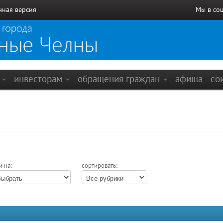
чная версия
Мы в со
е
инвесторам
обращения граждан
афиша
со
и на:
сортировать: