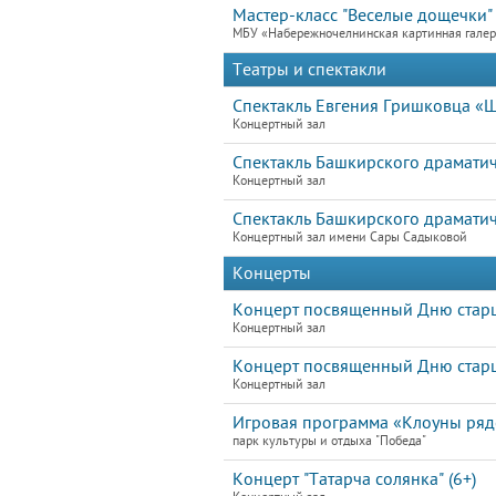
Мастер-класс "Веселые дощечки"
МБУ «Набережночелнинская картинная гале
Театры и спектакли
Спектакль Евгения Гришковца «Ш
Концертный зал
Спектакль Башкирского драматиче
Концертный зал
Спектакль Башкирского драматиче
Концертный зал имени Сары Садыковой
Концерты
Концерт посвященный Дню старшег
Концертный зал
Концерт посвященный Дню старшег
Концертный зал
Игровая программа «Клоуны ря
парк культуры и отдыха "Победа"
Концерт "Татарча солянка" (6+)