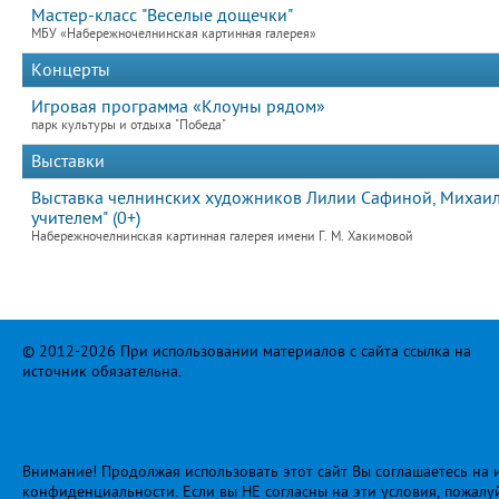
Мастер-класс "Веселые дощечки"
МБУ «Набережночелнинская картинная галерея»
Концерты
Игровая программа «Клоуны рядом»
парк культуры и отдыха "Победа"
Выставки
Выставка челнинских художников Лилии Сафиной, Михаила
учителем" (0+)
Набережночелнинская картинная галерея имени Г. М. Хакимовой
© 2012-2026 При использовании материалов с сайта ссылка на
источник обязательна.
Внимание! Продолжая использовать этот сайт Вы соглашаетесь на и
конфиденциальности
. Если вы НЕ согласны на эти условия, пожалу