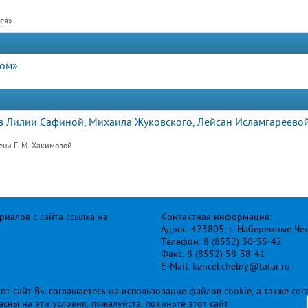
рея»
дом»
 Лилии Сафиной, Михаила Жуковского, Лейсан Исламгареевой
ени Г. М. Хакимовой
иалов с сайта ссылка на
Контактная информация:
Адрес: 423805, г. Набережные Че
Телефон: 8 (8552) 30-55-42
Факс: 8 (8552) 58-38-41
E-Mail: kancel.chelny@tatar.ru
т сайт Вы соглашаетесь на использование файлов cookie, а также сог
ласны на эти условия, пожалуйста, покиньте этот сайт