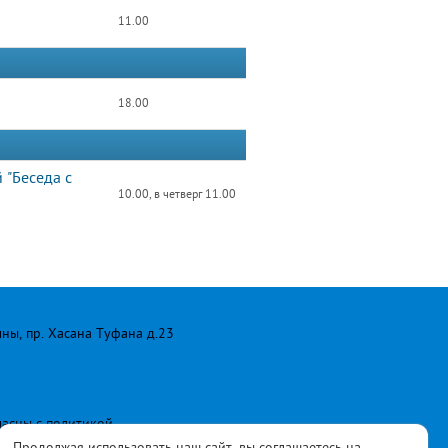
11.00
18.00
 "Беседа с
10.00, в четверг 11.00
лны, пр. Хасана Туфана д.23
ласны с
политикой
Продолжая использовать наш сайт, вы соглашаетесь на