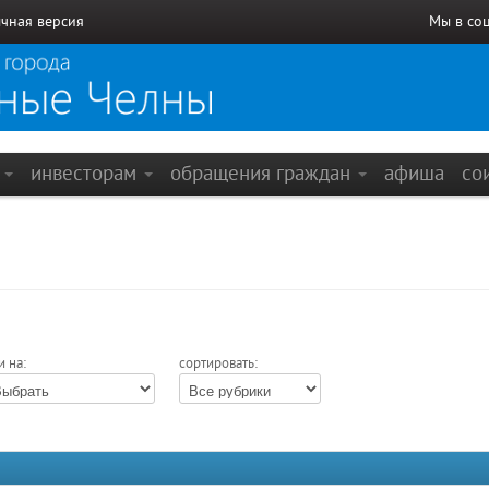
чная версия
Мы в со
е
инвесторам
обращения граждан
афиша
со
и на:
сортировать: