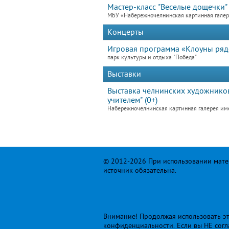
Мастер-класс "Веселые дощечки"
МБУ «Набережночелнинская картинная гале
Концерты
Игровая программа «Клоуны ря
парк культуры и отдыха "Победа"
Выставки
Выставка челнинских художников
учителем" (0+)
Набережночелнинская картинная галерея им
© 2012-2026 При использовании матер
источник обязательна.
Внимание! Продолжая использовать это
конфиденциальности
. Если вы НЕ сог