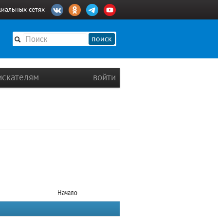
циальных сетях
поиск
искателям
войти
Начало