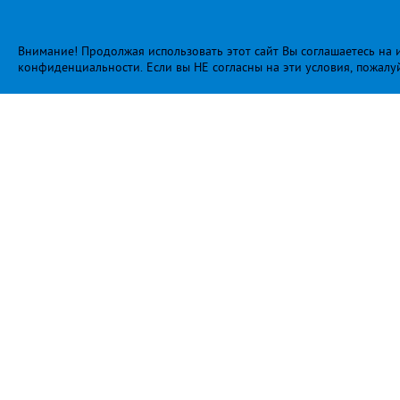
Внимание! Продолжая использовать этот сайт Вы соглашаетесь на и
конфиденциальности
. Если вы НЕ согласны на эти условия, пожалу