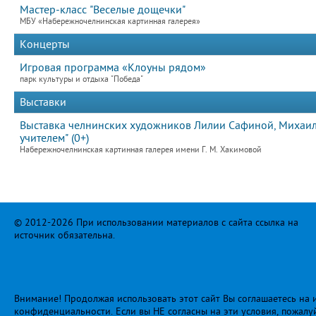
Мастер-класс "Веселые дощечки"
МБУ «Набережночелнинская картинная галерея»
Концерты
Игровая программа «Клоуны рядом»
парк культуры и отдыха "Победа"
Выставки
Выставка челнинских художников Лилии Сафиной, Михаила
учителем" (0+)
Набережночелнинская картинная галерея имени Г. М. Хакимовой
© 2012-2026 При использовании материалов с сайта ссылка на
источник обязательна.
Внимание! Продолжая использовать этот сайт Вы соглашаетесь на и
конфиденциальности
. Если вы НЕ согласны на эти условия, пожалу