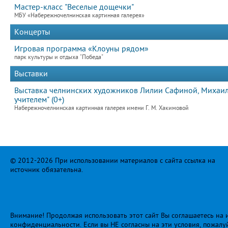
Мастер-класс "Веселые дощечки"
МБУ «Набережночелнинская картинная галерея»
Концерты
Игровая программа «Клоуны рядом»
парк культуры и отдыха "Победа"
Выставки
Выставка челнинских художников Лилии Сафиной, Михаила
учителем" (0+)
Набережночелнинская картинная галерея имени Г. М. Хакимовой
© 2012-2026 При использовании материалов с сайта ссылка на
источник обязательна.
Внимание! Продолжая использовать этот сайт Вы соглашаетесь на и
конфиденциальности
. Если вы НЕ согласны на эти условия, пожалу