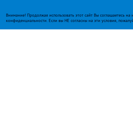
Внимание! Продолжая использовать этот сайт Вы соглашаетесь на и
конфиденциальности
. Если вы НЕ согласны на эти условия, пожалу