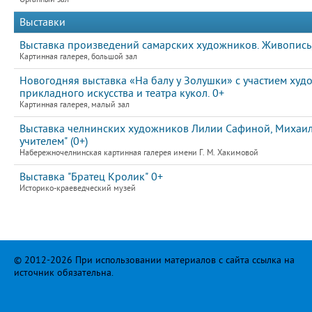
Выставки
Выставка произведений самарских художников. Живопись,
Картинная галерея, большой зал
Новогодняя выставка «На балу у Золушки» с участием худ
прикладного искусства и театра кукол. 0+
Картинная галерея, малый зал
Выставка челнинских художников Лилии Сафиной, Михаила
учителем" (0+)
Набережночелнинская картинная галерея имени Г. М. Хакимовой
Выставка "Братец Кролик" 0+
Историко-краеведческий музей
© 2012-2026 При использовании материалов с сайта ссылка на
источник обязательна.