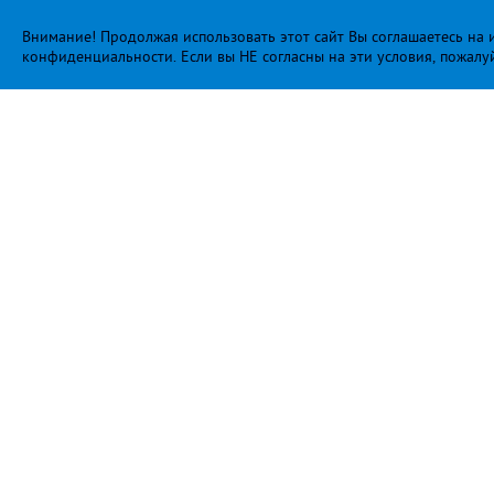
Внимание! Продолжая использовать этот сайт Вы соглашаетесь на и
конфиденциальности
. Если вы НЕ согласны на эти условия, пожалу