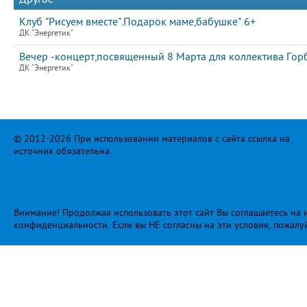
Клуб "Рисуем вместе".Подарок маме,бабушке" 6+
ДК "Энергетик"
Вечер -концерт,посвященный 8 Марта для коллектива Го
ДК "Энергетик"
© 2012-2026 При использовании материалов с сайта ссылка на
источник обязательна.
Внимание! Продолжая использовать этот сайт Вы соглашаетесь на и
конфиденциальности
. Если вы НЕ согласны на эти условия, пожалу