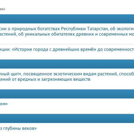
рея»
сии о природных богатствах Республики Татарстан, об экологи
стений, об уникальных обитателях древних и современных м
иции: «История города с древнейших времён до современнос
еный щит», посвященное экзотическим видам растений, спосо
ний от вредных и загрязняющих веществ
дом»
з глубины веков»