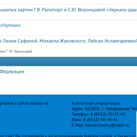
ышитых картин Г.В. Рапопорт и Е.Ю. Воронцовой «Зеркало ду
 «Чулпан»
 Лилии Сафиной, Михаила Жуковского, Лейсан Исламгареевой
ени Г. М. Хакимовой
 Федерации
иалов с сайта ссылка на
Контактная информация:
Адрес: 423805, г. Набережные Че
Телефон: 8 (8552) 30-55-42
Факс: 8 (8552) 58-38-41
E-Mail: kancel.chelny@tatar.ru
т сайт Вы соглашаетесь на использование файлов cookie, а также сог