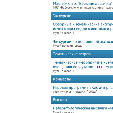
Мастер-класс "Веселые дощечки"
МБУ «Набережночелнинская картинная гале
Экскурсии
Обзорные и тематические экскур
исчезающих видов животных и ра
Музей экологии
Экскурсии по постоянной экспоз
Музей истории города
Тематические встречи
Тематическое мероприятие «Зел
очищению воздуха жилых помеще
Музей экологии
Концерты
Игровая программа «Клоуны ря
парк культуры и отдыха "Победа"
Выставки
Палеонтологическая выставка «И
Музей экологии