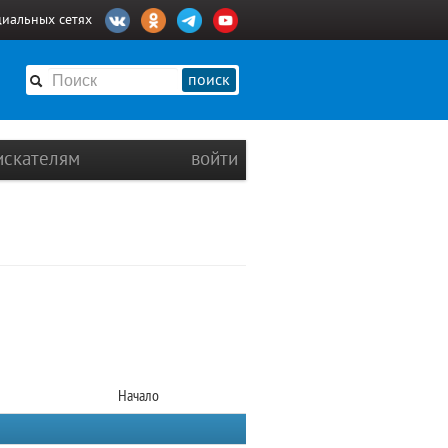
циальных сетях
поиск
искателям
войти
Начало