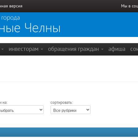
чная версия
Мы в со
е
инвесторам
обращения граждан
афиша
со
и на:
сортировать: