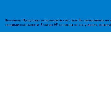
Внимание! Продолжая использовать этот сайт Вы соглашаетесь на и
конфиденциальности
. Если вы НЕ согласны на эти условия, пожалу