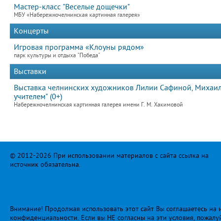
Мастер-класс "Веселые дощечки"
МБУ «Набережночелнинская картинная галерея»
Концерты
Игровая программа «Клоуны рядом»
парк культуры и отдыха "Победа"
Выставки
Выставка челнинских художников Лилии Сафиной, Михаила
учителем" (0+)
Набережночелнинская картинная галерея имени Г. М. Хакимовой
© 2012-2026 При использовании материалов с сайта ссылка на
источник обязательна.
Внимание! Продолжая использовать этот сайт Вы соглашаетесь на и
конфиденциальности
. Если вы НЕ согласны на эти условия, пожалу