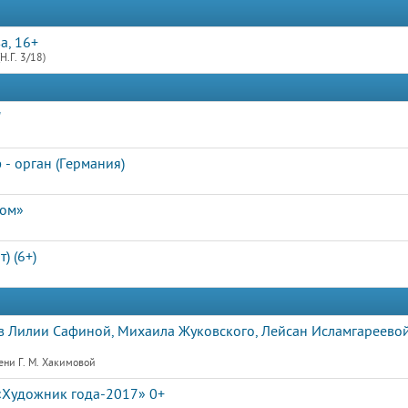
а, 16+
Н.Г. 3/18)
"
- орган (Германия)
дом»
) (6+)
 Лилии Сафиной, Михаила Жуковского, Лейсан Исламгареевой
ени Г. М. Хакимовой
«Художник года-2017» 0+