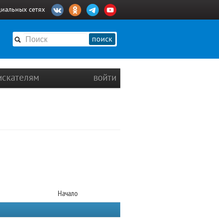
циальных сетях
поиск
искателям
войти
Начало