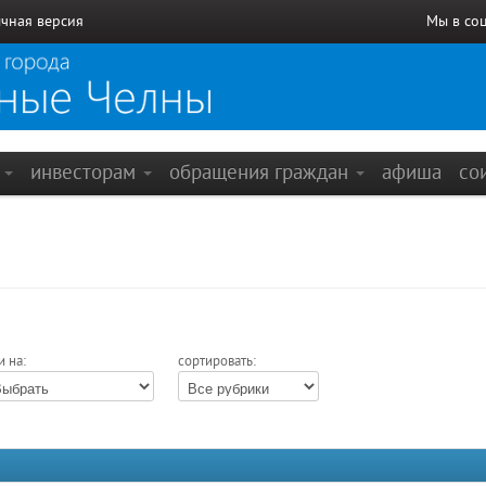
чная версия
Мы в со
е
инвесторам
обращения граждан
афиша
со
и на:
сортировать: