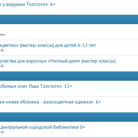
 у дедушки Толстого». 6+
рея»
ветик» (мастер-классы) для детей 6-12 лет
4А)
рчества для взрослых «Уютный дом» (мастер-классы)
4А)
юбимых книг Льва Толстого». 12+
ке новая обложка - разноцветная одежка». 6+
Центральной городской библиотеке 0+
4А)