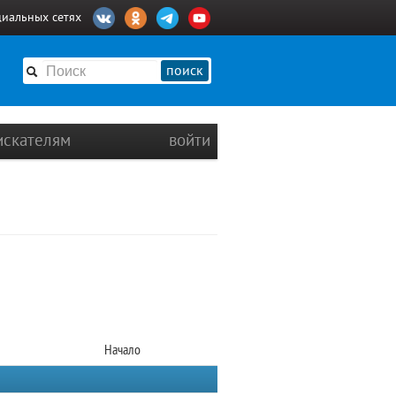
циальных сетях
поиск
искателям
войти
Начало