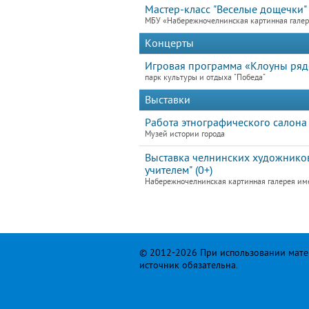
Мастер-класс "Веселые дощечки"
МБУ «Набережночелнинская картинная гале
Концерты
Игровая программа «Клоуны ря
парк культуры и отдыха "Победа"
Выставки
Работа этнографического салона
Музей истории города
Выставка челнинских художников
учителем" (0+)
Набережночелнинская картинная галерея им
© 2012-2026 При использовании матер
источник обязательна.