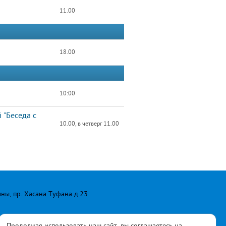
11.00
18.00
10:00
 "Беседа с
10.00, в четверг 11.00
лны, пр. Хасана Туфана д.23
Продолжая использовать наш сайт, вы соглашаетесь на