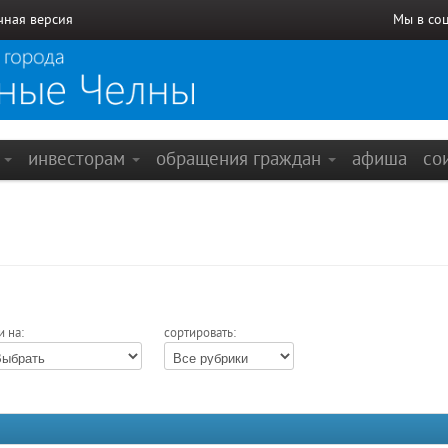
чная версия
Мы в со
е
инвесторам
обращения граждан
афиша
со
и на:
сортировать: