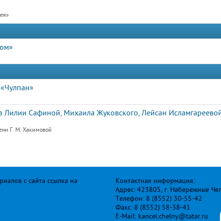
рея»
дом»
 «Чулпан»
 Лилии Сафиной, Михаила Жуковского, Лейсан Исламгареевой
ени Г. М. Хакимовой
иалов с сайта ссылка на
Контактная информация:
Адрес: 423805, г. Набережные Че
Телефон: 8 (8552) 30-55-42
Факс: 8 (8552) 58-38-41
E-Mail: kancel.chelny@tatar.ru