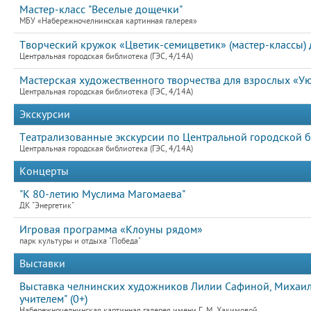
Мастер-класс "Веселые дощечки"
МБУ «Набережночелнинская картинная галерея»
Творческий кружок «Цветик-семицветик» (мастер-классы) д
Центральная городская библиотека (ГЭС, 4/14А)
Мастерская художественного творчества для взрослых «Ую
Центральная городская библиотека (ГЭС, 4/14А)
Экскурсии
Театрализованные экскурсии по Центральной городской б
Центральная городская библиотека (ГЭС, 4/14А)
Концерты
"К 80-летию Муслима Магомаева"
ДК "Энергетик"
Игровая программа «Клоуны рядом»
парк культуры и отдыха "Победа"
Выставки
Выставка челнинских художников Лилии Сафиной, Михаила
учителем" (0+)
Набережночелнинская картинная галерея имени Г. М. Хакимовой