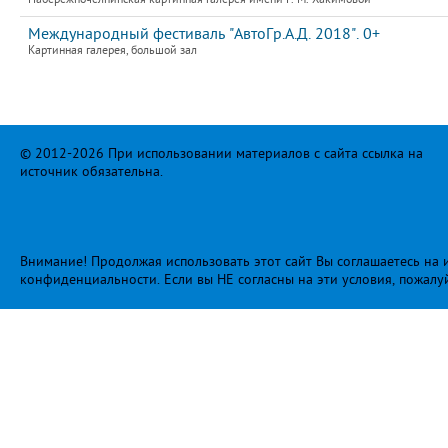
Международный фестиваль "АвтоГр.А.Д. 2018". 0+
Картинная галерея, большой зал
© 2012-2026 При использовании материалов с сайта ссылка на
источник обязательна.
Внимание! Продолжая использовать этот сайт Вы соглашаетесь на и
конфиденциальности
. Если вы НЕ согласны на эти условия, пожалу