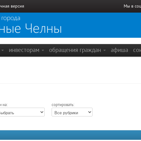
чная версия
Мы в со
е
инвесторам
обращения граждан
афиша
со
и на:
сортировать: