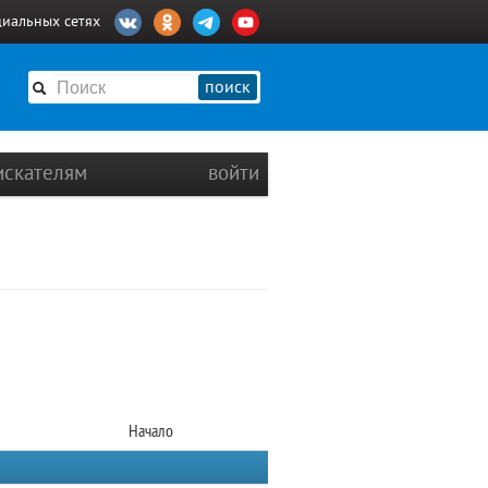
циальных сетях
поиск
искателям
войти
Начало