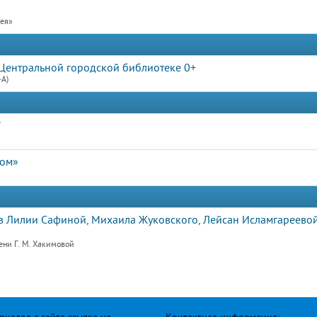
рея»
Центральной городской библиотеке 0+
4А)
"
дом»
 Лилии Сафиной, Михаила Жуковского, Лейсан Исламгареевой
ени Г. М. Хакимовой