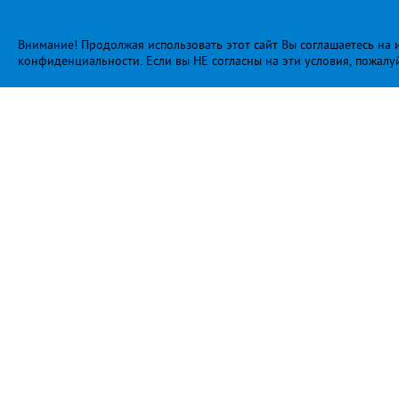
Внимание! Продолжая использовать этот сайт Вы соглашаетесь на и
конфиденциальности
. Если вы НЕ согласны на эти условия, пожалу