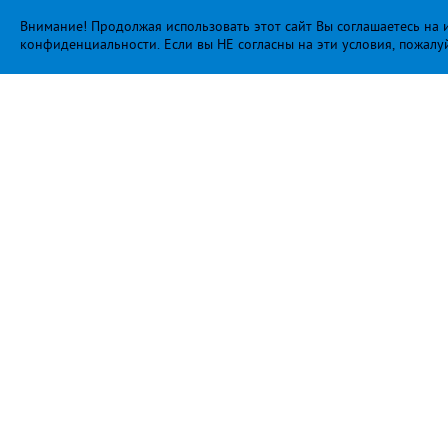
Внимание! Продолжая использовать этот сайт Вы соглашаетесь на и
конфиденциальности
. Если вы НЕ согласны на эти условия, пожалу