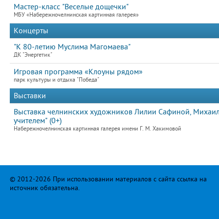
Мастер-класс "Веселые дощечки"
МБУ «Набережночелнинская картинная галерея»
Концерты
"К 80-летию Муслима Магомаева"
ДК "Энергетик"
Игровая программа «Клоуны рядом»
парк культуры и отдыха "Победа"
Выставки
Выставка челнинских художников Лилии Сафиной, Михаила
учителем" (0+)
Набережночелнинская картинная галерея имени Г. М. Хакимовой
© 2012-2026 При использовании материалов с сайта ссылка на
источник обязательна.