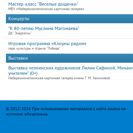
Мастер-класс "Веселые дощечки"
МБУ «Набережночелнинская картинная галерея»
Концерты
"К 80-летию Муслима Магомаева"
ДК "Энергетик"
Игровая программа «Клоуны рядом»
парк культуры и отдыха "Победа"
Выставки
Выставка челнинских художников Лилии Сафиной, Михаила
учителем" (0+)
Набережночелнинская картинная галерея имени Г. М. Хакимовой
© 2012-2026 При использовании материалов с сайта ссылка на
источник обязательна.