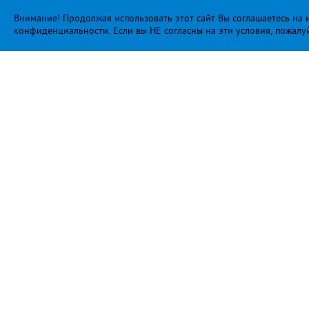
Внимание! Продолжая использовать этот сайт Вы соглашаетесь на и
конфиденциальности
. Если вы НЕ согласны на эти условия, пожалу