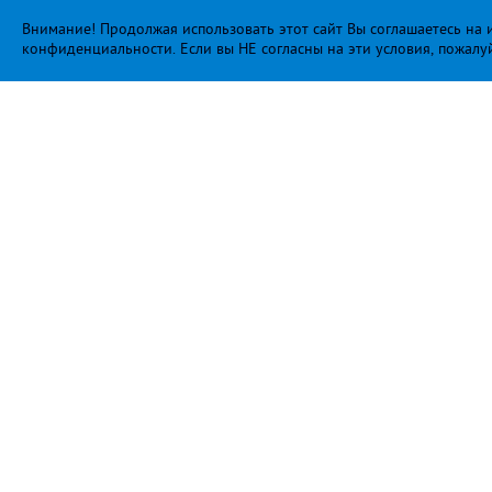
Внимание! Продолжая использовать этот сайт Вы соглашаетесь на и
конфиденциальности
. Если вы НЕ согласны на эти условия, пожалу