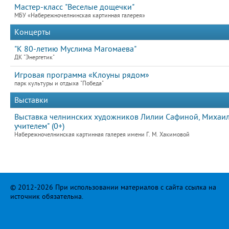
Мастер-класс "Веселые дощечки"
МБУ «Набережночелнинская картинная галерея»
Концерты
"К 80-летию Муслима Магомаева"
ДК "Энергетик"
Игровая программа «Клоуны рядом»
парк культуры и отдыха "Победа"
Выставки
Выставка челнинских художников Лилии Сафиной, Михаила
учителем" (0+)
Набережночелнинская картинная галерея имени Г. М. Хакимовой
© 2012-2026 При использовании материалов с сайта ссылка на
источник обязательна.