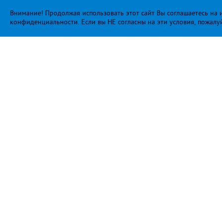
Внимание! Продолжая использовать этот сайт Вы соглашаетесь на и
конфиденциальности
. Если вы НЕ согласны на эти условия, пожалу