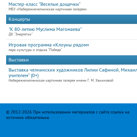
Мастер-класс "Веселые дощечки"
МБУ «Набережночелнинская картинная галерея»
Концерты
"К 80-летию Муслима Магомаева"
ДК "Энергетик"
Игровая программа «Клоуны рядом»
парк культуры и отдыха "Победа"
Выставки
Выставка челнинских художников Лилии Сафиной, Михаила
учителем" (0+)
Набережночелнинская картинная галерея имени Г. М. Хакимовой
© 2012-2026 При использовании материалов с сайта ссылка на
источник обязательна.