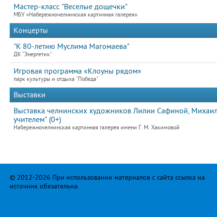
Мастер-класс "Веселые дощечки"
МБУ «Набережночелнинская картинная галерея»
Концерты
"К 80-летию Муслима Магомаева"
ДК "Энергетик"
Игровая программа «Клоуны рядом»
парк культуры и отдыха "Победа"
Выставки
Выставка челнинских художников Лилии Сафиной, Михаила
учителем" (0+)
Набережночелнинская картинная галерея имени Г. М. Хакимовой
© 2012-2026 При использовании материалов с сайта ссылка на
источник обязательна.