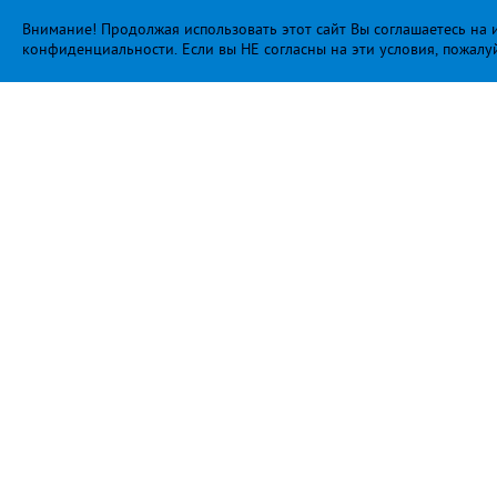
Внимание! Продолжая использовать этот сайт Вы соглашаетесь на и
конфиденциальности
. Если вы НЕ согласны на эти условия, пожалу